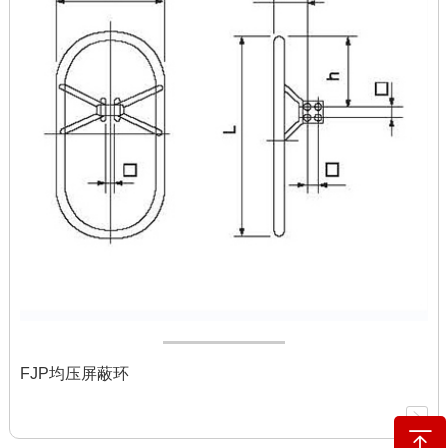
FJP均压屏蔽环