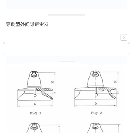
穿刺型外间隙避雷器