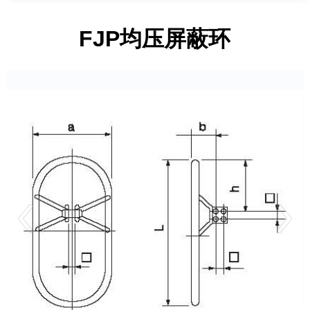
FJP均压屏蔽环