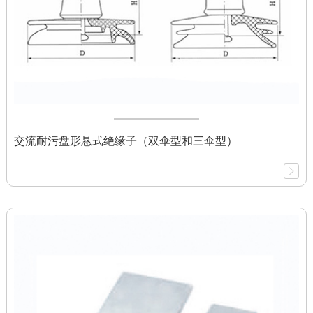
交流耐污盘形悬式绝缘子（双伞型和三伞型）