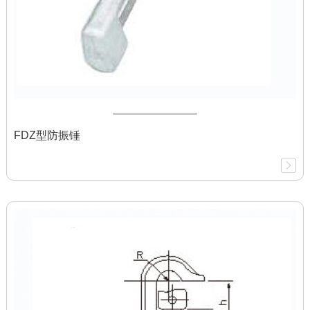
FDZ型防振锤