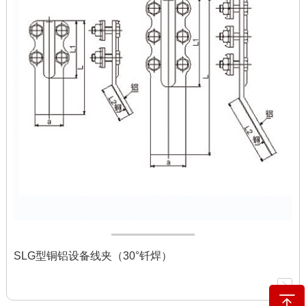
SLG型铜铝设备线夹（30°钎焊）