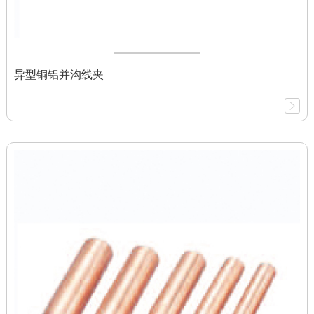
异型铜铝并沟线夹