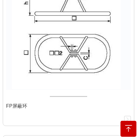
FP屏蔽环