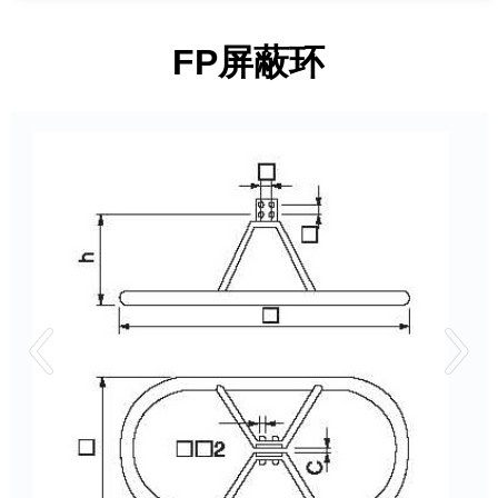
FP屏蔽环