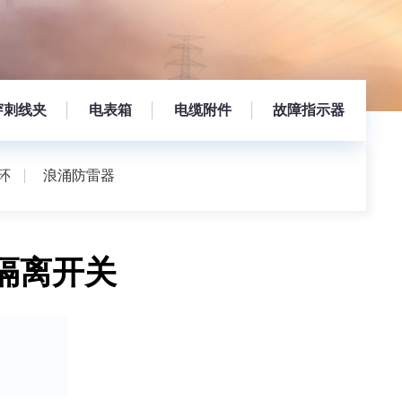
穿刺线夹
电表箱
电缆附件
故障指示器
环
浪涌防雷器
压隔离开关