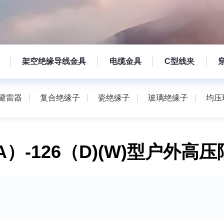
架空绝缘导线金具
电缆金具
C型线夹
避雷器
复合绝缘子
瓷绝缘子
玻璃绝缘子
均压
A）-126（D)(W)型户外高