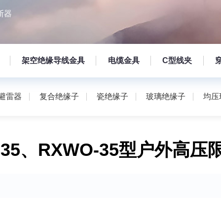
断器
架空绝缘导线金具
电缆金具
C型线夹
避雷器
复合绝缘子
瓷绝缘子
玻璃绝缘子
均压
0)-35、RXWO-35型户外高