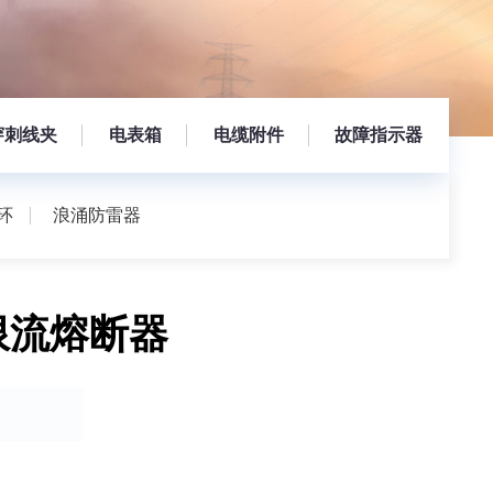
穿刺线夹
电表箱
电缆附件
故障指示器
环
浪涌防雷器
压限流熔断器