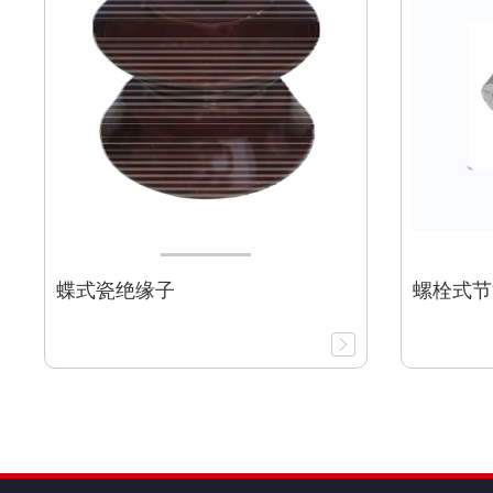
蝶式瓷绝缘子
螺栓式节