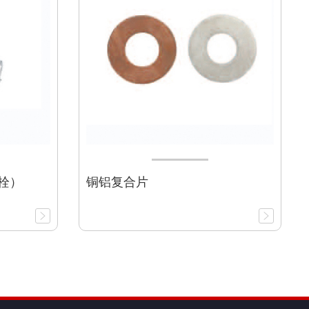
栓）
铜铝复合片