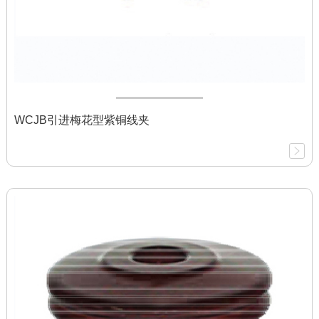
WCJB引进梅花型紫铜线夹