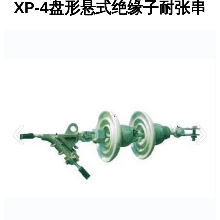
XP-4盘形悬式绝缘子耐张串