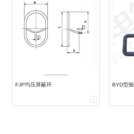
FJP均压屏蔽环
BYD型