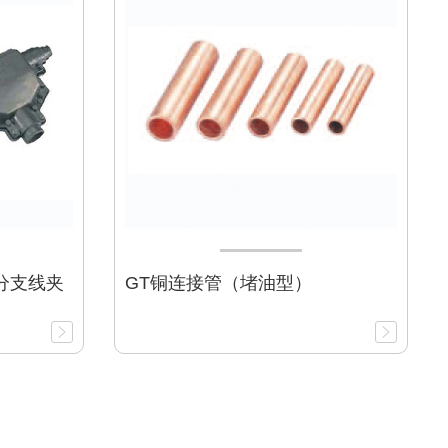
渡分支线夹
GT铜连接管（堵油型）