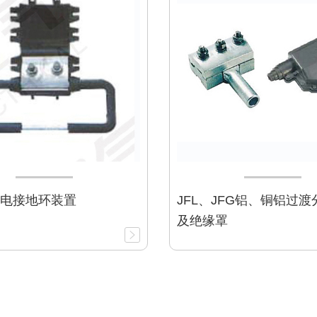
验电接地环装置
JFL、JFG铝、铜铝过
及绝缘罩