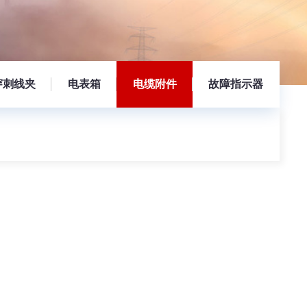
穿刺线夹
电表箱
电缆附件
故障指示器