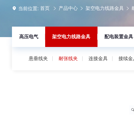
首页
产品中心
架空电力线路金具
当前位置:
高压电气
架空电力线路金具
配电装置金具
悬垂线夹
耐张线夹
连接金具
接续金