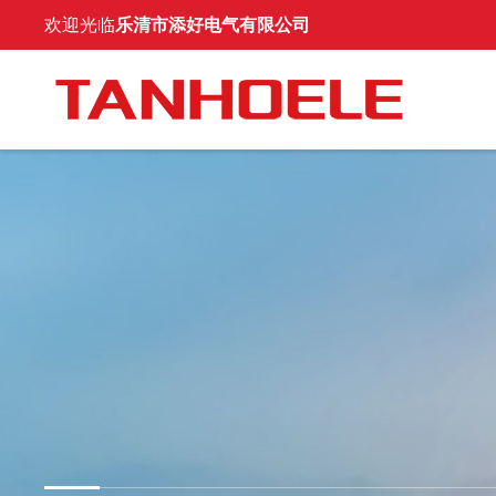
欢迎光临
乐清市添好电气有限公司